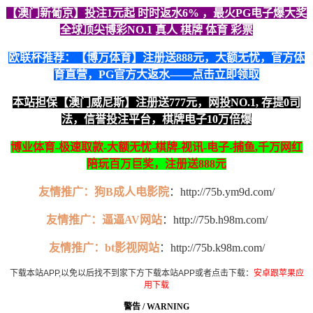
【澳门新葡京】投注1元起 时时返水6% ，最火PG电子爆大奖
全球顶尖博彩NO.1 真人 棋牌 体育 彩票
欧联杯推荐：【博万体育】注册送888元，大额无忧，官方体
育直营，PG官方大返水——点击立即领取
本站担保【澳门威尼斯】注册送777元，网投NO.1, 存提0司
法，信誉投注平台，棋牌电子10万倍爆
博业体育-极速取款-大额无忧-棋牌-视讯-电子-捕鱼,千万网红
陪玩百万巨奖，注册送888元
友情推广
：
狗B成人电影院
：
http://75b.ym9d.com/
友情推广
：
逼逼AV网站
：
http://75b.h98m.com/
友情推广
：
bt影视网站
：
http://75b.k98m.com/
下载本站APP,以免以后找不到家下方下载本站APP或者点击下载：
安卓跟苹果应
用下载
警告 / WARNING